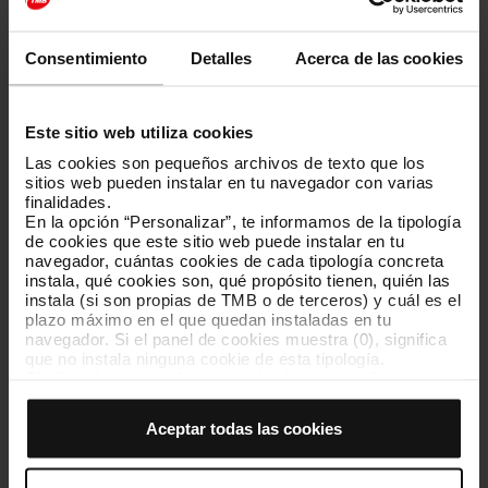
Participar de manera registrada en procesos abiertos.
Con este sistema, aseguramos que todas las interacciones con
Consentimiento
Detalles
Acerca de las cookies
grupos de interés sean públicas, trazables e igualitarias.
Puedes registrarte en la página
Grupo de interés del sitio web
oficial de la Generalitat de Catalunya
.
Este sitio web utiliza cookies
Las cookies son pequeños archivos de texto que los
sitios web pueden instalar en tu navegador con varias
finalidades.
En la opción “Personalizar”, te informamos de la tipología
Código de conducta de los grupos de interés
de cookies que este sitio web puede instalar en tu
navegador, cuántas cookies de cada tipología concreta
instala, qué cookies son, qué propósito tienen, quién las
Todos los grupos de interés que quieran inscribirse en el Registro
instala (si son propias de TMB o de terceros) y cuál es el
deben aceptar previamente un código de conducta común.
plazo máximo en el que quedan instaladas en tu
navegador. Si el panel de cookies muestra (0), significa
Este código establece reglas éticas básicas para actuar con
que no instala ninguna cookie de esta tipología.
transparencia, integridad y respeto al interés público cuando
Si eliges la opción “Aceptar todas las cookies”, permites
intenten influir en decisiones o políticas relacionadas con nuestra
que todas estas cookies se instalen en tu navegador.
actividad.
El selector que se encuentra a la derecha de cada
Aceptar todas las cookies
El objetivo es garantizar que la participación de los grupos de
tipología de cookies permite indicar si quieres que se
interés se haga con responsabilidad y en condiciones de
instalen o no las cookies de esa clase.
igualdad frente a los poderes públicos.
Una vez que hayas marcado tus preferencias, debes