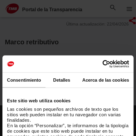
Saltar
Saltar al contenido principal
al
Portal de la Transparencia
contenido
Última actualización: 22/04/2026
Marco retributivo
Marco retributivo 2021-2025
[PDF: 85 KB]
Consentimiento
Detalles
Acerca de las cookies
Este sitio web utiliza cookies
Las cookies son pequeños archivos de texto que los
sitios web pueden instalar en tu navegador con varias
finalidades.
En la opción “Personalizar”, te informamos de la tipología
de cookies que este sitio web puede instalar en tu