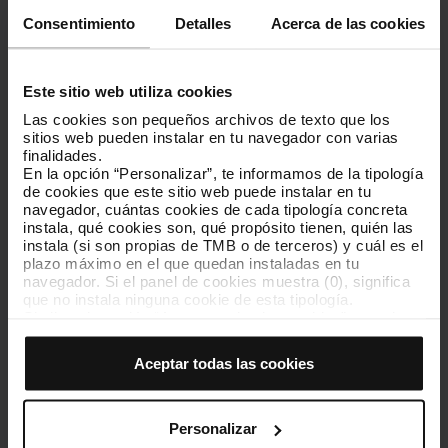
información (Tarjeta Bonificada Ayuntamiento)
Consentimiento
Detalles
Acerca de las cookies
CNS 29/2017 - Aplicación informática "CercaPersones"
CNS 21/2017 - Aplicación informática "CercaPersones"
Este sitio web utiliza cookies
Las cookies son pequeños archivos de texto que los
Dictámenes Comisión Jurídica Asesora y Junta
sitios web pueden instalar en tu navegador con varias
Consultiva de Contratación Administrativa
finalidades.
En la opción “Personalizar”, te informamos de la tipología
de cookies que este sitio web puede instalar en tu
En fecha 31/12/2020 no hay dictámenes de TMB.
navegador, cuántas cookies de cada tipología concreta
instala, qué cookies son, qué propósito tienen, quién las
Para consultar los acuerdos y crterios interpretativos de los
instala (si son propias de TMB o de terceros) y cuál es el
órganos consultivos de contratación, puedes utilizar los
plazo máximo en el que quedan instaladas en tu
buscadores correspondientes a la
Comisión Jurídica Asesora
navegador. Si el panel de cookies muestra (0), significa
y a la
Junta Consultiva de Contratación Administrativa
.
que no instala ninguna cookie de esta tipología.
Si eliges la opción “Aceptar todas las cookies”, permites
que todas estas cookies se instalen en tu navegador.
El selector que se encuentra a la derecha de cada
Aceptar todas las cookies
Dictámenes en materia de transparencia
tipología de cookies permite indicar si quieres que se
instalen o no las cookies de esa clase.
Una vez que hayas marcado tus preferencias, debes
hacer clic en “Seleccionar y configurar”. Así se instalarán
En fecha 30/09/2025 no hay dictámenes de TMB.
Personalizar
solo las cookies de la tipología que hayas seleccionado