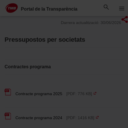
Saltar
Salta al contingut principal
al
Portal de la Transparència
contingut
Darrera actualització: 30/06/2026
Pressupostos per societats
Contractes programa
Contracte programa 2025
[PDF: 776 KB]
Contracte programa 2024
[PDF: 1416 KB]