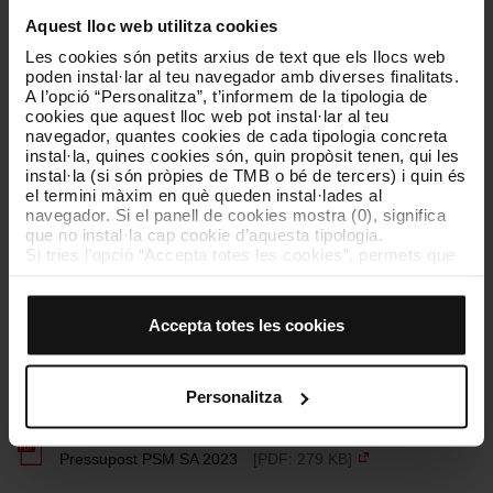
Aquest lloc web utilitza cookies
Les cookies són petits arxius de text que els llocs web
poden instal·lar al teu navegador amb diverses finalitats.
Pressupostos de PSM SA
A l’opció “Personalitza”, t’informem de la tipologia de
cookies que aquest lloc web pot instal·lar al teu
navegador, quantes cookies de cada tipologia concreta
instal·la, quines cookies són, quin propòsit tenen, qui les
instal·la (si són pròpies de TMB o bé de tercers) i quin és
Pressupost PSM SA 2026
[PDF: 832 KB]
el termini màxim en què queden instal·lades al
navegador. Si el panell de cookies mostra (0), significa
que no instal·la cap cookie d’aquesta tipologia.
Si tries l’opció “Accepta totes les cookies”, permets que
totes aquestes cookies s’instal·lin al teu navegador.
Pressupost PSM SA 2025
[PDF: 216 KB]
El selector que es troba a la dreta de cada tipologia de
cookies permet indicar si vols que s’instal·lin o no les
Accepta totes les cookies
cookies d’aquella classe.
Un cop hagis marcat les teves preferències, has de fer
Pressupost PSM SA 2024
[PDF: 867 KB]
clic sobre “Selecciona i configura”. Així, s’instal·laran
només les cookies de la tipologia que hagis seleccionat
Personalitza
prèviament. Et suggerim que seleccionis les cookies de
personalització, perquè permeten recordar les teves
opcions de navegació (com ara l’idioma) i milloren la teva
Pressupost PSM SA 2023
[PDF: 279 KB]
experiència d’usuari.
Les cookies necessàries són imprescindibles per al