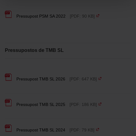
funcionament del web i, per tant, si no les acceptes, no
pots començar a navegar-hi. Només pots consultar la
nostra
Política de cookies
.
Pressupost PSM SA 2022
[PDF: 90 KB]
En qualsevol moment de la navegació en aquest web,
pots modificar la teva selecció de cookies anant a l’opció
“Gestor de cookies”, que trobaràs al menú de la part
inferior del web.
Pressupostos de TMB SL
Pressupost TMB SL 2026
[PDF: 647 KB]
Pressupost TMB SL 2025
[PDF: 186 KB]
Pressupost TMB SL 2024
[PDF: 79 KB]